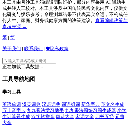
本工具由月沙工具箱编辑团队维护，部分内容采用 AI 辅助生
成并经人工校对。本工具涉及中国传统民俗文化内容，仅供文
化研究与娱乐参考；命理测算结果不代表真实命运，不构成任
何人生、家庭、财务或健康方面的决策建议。
查看编辑政策与
参考来源 →
繁
|
简
关于我们
|
联系我们
|
🛡️隐私政策
正在加载工具数据...
工具导航地图
学习工具
英语单词
汉英词典
汉语词典
词语组词
新华字典
英文名生成
五十音字卡
九九乘法学习助手
九九乘法题练习题生成器
小学
生计算题生成
汉字转拼音
唐诗大全
宋词大全
四书五经
元曲
大全