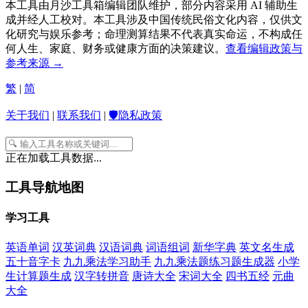
本工具由月沙工具箱编辑团队维护，部分内容采用 AI 辅助生
成并经人工校对。本工具涉及中国传统民俗文化内容，仅供文
化研究与娱乐参考；命理测算结果不代表真实命运，不构成任
何人生、家庭、财务或健康方面的决策建议。
查看编辑政策与
参考来源 →
繁
|
简
关于我们
|
联系我们
|
🛡️隐私政策
正在加载工具数据...
工具导航地图
学习工具
英语单词
汉英词典
汉语词典
词语组词
新华字典
英文名生成
五十音字卡
九九乘法学习助手
九九乘法题练习题生成器
小学
生计算题生成
汉字转拼音
唐诗大全
宋词大全
四书五经
元曲
大全