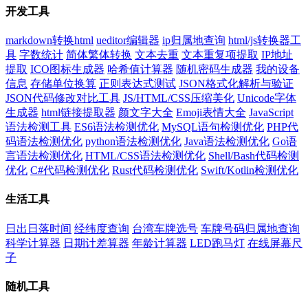
开发工具
markdown转换html
ueditor编辑器
ip归属地查询
html/js转换器工
具
字数统计
简体繁体转换
文本去重
文本重复项提取
IP地址
提取
ICO图标生成器
哈希值计算器
随机密码生成器
我的设备
信息
存储单位换算
正则表达式测试
JSON格式化解析与验证
JSON代码修改对比工具
JS/HTML/CSS压缩美化
Unicode字体
生成器
html链接提取器
颜文字大全
Emoji表情大全
JavaScript
语法检测工具
ES6语法检测优化
MySQL语句检测优化
PHP代
码语法检测优化
python语法检测优化
Java语法检测优化
Go语
言语法检测优化
HTML/CSS语法检测优化
Shell/Bash代码检测
优化
C#代码检测优化
Rust代码检测优化
Swift/Kotlin检测优化
生活工具
日出日落时间
经纬度查询
台湾车牌选号
车牌号码归属地查询
科学计算器
日期计差算器
年龄计算器
LED跑马灯
在线屏幕尺
子
随机工具