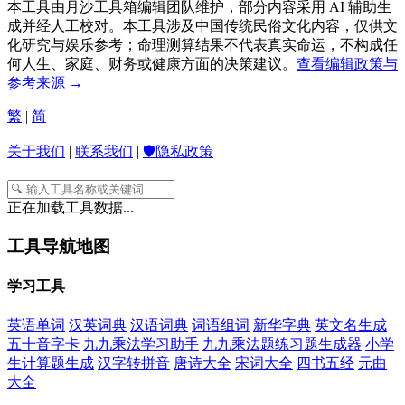
本工具由月沙工具箱编辑团队维护，部分内容采用 AI 辅助生
成并经人工校对。本工具涉及中国传统民俗文化内容，仅供文
化研究与娱乐参考；命理测算结果不代表真实命运，不构成任
何人生、家庭、财务或健康方面的决策建议。
查看编辑政策与
参考来源 →
繁
|
简
关于我们
|
联系我们
|
🛡️隐私政策
正在加载工具数据...
工具导航地图
学习工具
英语单词
汉英词典
汉语词典
词语组词
新华字典
英文名生成
五十音字卡
九九乘法学习助手
九九乘法题练习题生成器
小学
生计算题生成
汉字转拼音
唐诗大全
宋词大全
四书五经
元曲
大全