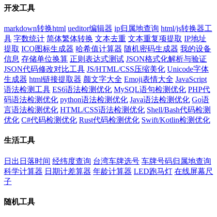
开发工具
markdown转换html
ueditor编辑器
ip归属地查询
html/js转换器工
具
字数统计
简体繁体转换
文本去重
文本重复项提取
IP地址
提取
ICO图标生成器
哈希值计算器
随机密码生成器
我的设备
信息
存储单位换算
正则表达式测试
JSON格式化解析与验证
JSON代码修改对比工具
JS/HTML/CSS压缩美化
Unicode字体
生成器
html链接提取器
颜文字大全
Emoji表情大全
JavaScript
语法检测工具
ES6语法检测优化
MySQL语句检测优化
PHP代
码语法检测优化
python语法检测优化
Java语法检测优化
Go语
言语法检测优化
HTML/CSS语法检测优化
Shell/Bash代码检测
优化
C#代码检测优化
Rust代码检测优化
Swift/Kotlin检测优化
生活工具
日出日落时间
经纬度查询
台湾车牌选号
车牌号码归属地查询
科学计算器
日期计差算器
年龄计算器
LED跑马灯
在线屏幕尺
子
随机工具